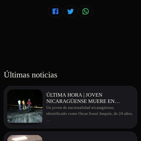
Últimas noticias
ÚLTIMA HORA | JOVEN
NICARAGÜENSE MUERE EN
APARATOSO ACCIDENTE EN
Un joven de nacionalidad nicaragüense,
MONTERREY DE SAN CARLOS
identificado como Oscar Josué Jarquín, de 24 años,
…