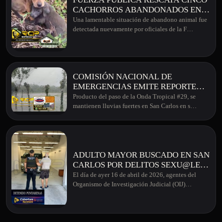
CACHORROS ABANDONADOS EN
GARABITO DE AGUAS ZARCAS
Una lamentable situación de abandono animal fue
detectada nuevamente por oficiales de la F…
COMISIÓN NACIONAL DE
EMERGENCIAS EMITE REPORTE
SOBRE AFECTACIONES EN LA
Producto del paso de la Onda Tropical #29, se
ZONA TRAS PASO DE ONDA
mantienen lluvias fuertes en San Carlos en s…
TROPICAL #29
ADULTO MAYOR BUSCADO EN SAN
CARLOS POR DELITOS SEXU@LES,
FUE DETNIDO EN PUNTARENAS
El día de ayer 16 de abril de 2026, agentes del
Organismo de Investigación Judicial (OIJ)…