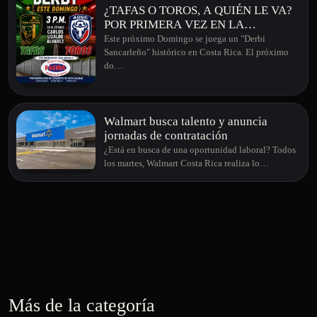
¿TAFAS O TOROS, A QUIÉN LE VA?
POR PRIMERA VEZ EN LA
HISTORIA, DERBI SANCARLEÑO EN
Este próximo Domingo se juega un "Derbi
LA PRIMERA DIVISIÓN DE COSTA
Sancarleño" histórico en Costa Rica. El próximo
RICA
do…
Walmart busca talento y anuncia
jornadas de contratación
¿Está en busca de una oportunidad laboral? Todos
los martes, Walmart Costa Rica realiza lo…
Más de la categoría