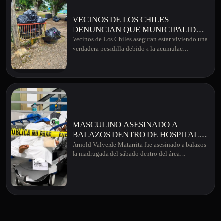
VECINOS DE LOS CHILES
DENUNCIAN QUE MUNICIPALIDAD
TIENE APROXIMADAMENTE 22
Vecinos de Los Chiles aseguran estar viviendo una
DÍAS SIN RECOLECCIÓN DE
verdadera pesadilla debido a la acumulac…
BASURA EN ESE CANTÓN
MASCULINO ASESINADO A
BALAZOS DENTRO DE HOSPITAL
EN GUANACASTE
Arnold Valverde Matarrita fue asesinado a balazos
la madrugada del sábado dentro del área…