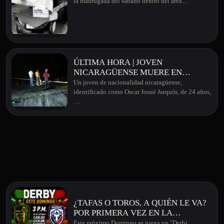
la madrugada del sábado dentro del área…
ÚLTIMA HORA | JOVEN
NICARAGÜENSE MUERE EN
APARATOSO ACCIDENTE EN
Un joven de nacionalidad nicaragüense,
MONTERREY DE SAN CARLOS
identificado como Oscar Josué Jarquín, de 24 años,
…
¿TAFAS O TOROS, A QUIÉN LE VA?
POR PRIMERA VEZ EN LA
HISTORIA, DERBI SANCARLEÑO EN
Este próximo Domingo se juega un "Derbi