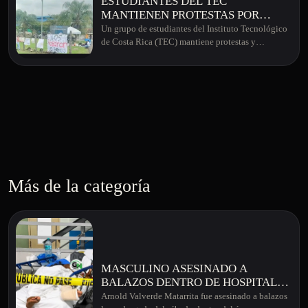
ESTUDIANTES DEL TEC
MANTIENEN PROTESTAS POR
RECORTES EN BECAS
Un grupo de estudiantes del Instituto Tecnológico
SOCIOECONÓMICAS
de Costa Rica (TEC) mantiene protestas y…
Más de la categoría
MASCULINO ASESINADO A
BALAZOS DENTRO DE HOSPITAL
EN GUANACASTE
Arnold Valverde Matarrita fue asesinado a balazos