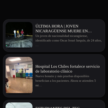
ÚLTIMA HORA | JOVEN
NICARAGÜENSE MUERE EN
APARATOSO ACCIDENTE EN
Un joven de nacionalidad nicaragüense,
MONTERREY DE SAN CARLOS
identificado como Oscar Josué Jarquín, de 24 años,
…
Hospital Los Chiles fortalece servicio
de laboratorio clínico
Nuevo horario y más pruebas disponibles
benefician a los pacientes. Ahora se atienden 5
mi…