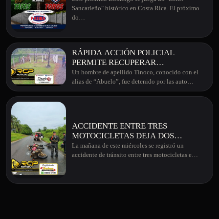
LA PRIMERA DIVISIÓN DE COSTA
Sancarleño" histórico en Costa Rica. El próximo
RICA
do…
RÁPIDA ACCIÓN POLICIAL
PERMITE RECUPERAR
MOTOCICLETA ROBADA EN
Un hombre de apellido Tinoco, conocido con el
GUATUSO
alias de “Abuelo”, fue detenido por las auto…
ACCIDENTE ENTRE TRES
MOTOCICLETAS DEJA DOS
PERSONAS HERIDAS EN LOS
La mañana de este miércoles se registró un
CHILES
accidente de tránsito entre tres motocicletas e…