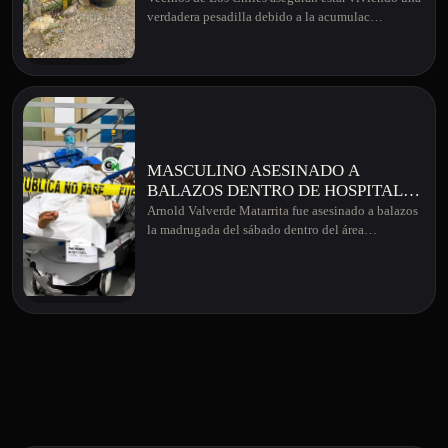
DÍAS SIN RECOLECCIÓN DE
verdadera pesadilla debido a la acumulac…
BASURA EN ESE CANTÓN
MASCULINO ASESINADO A
BALAZOS DENTRO DE HOSPITAL
EN GUANACASTE
Arnold Valverde Matarrita fue asesinado a balazos
la madrugada del sábado dentro del área…