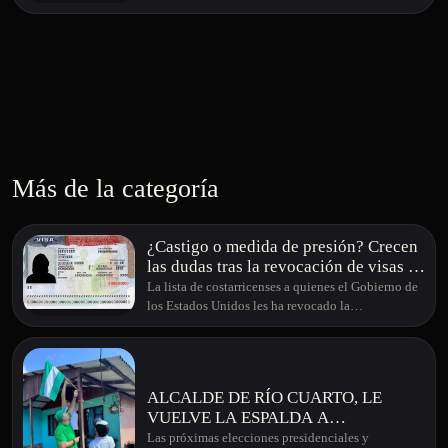
Más de la categoría
¿Castigo o medida de presión? Crecen
las dudas tras la revocación de visas a
figuras públicas de Costa Rica
La lista de costarricenses a quienes el Gobierno de
los Estados Unidos les ha revocado la…
ALCALDE DE RÍO CUARTO, LE
VUELVE LA ESPALDA A
LIBERACIÓN NACIONAL Y DA SU
Las próximas elecciones presidenciales y