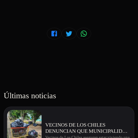
Últimas noticias
VECINOS DE LOS CHILES
DENUNCIAN QUE MUNICIPALIDAD
TIENE APROXIMADAMENTE 22
Vecinos de Los Chiles aseguran estar viviendo una