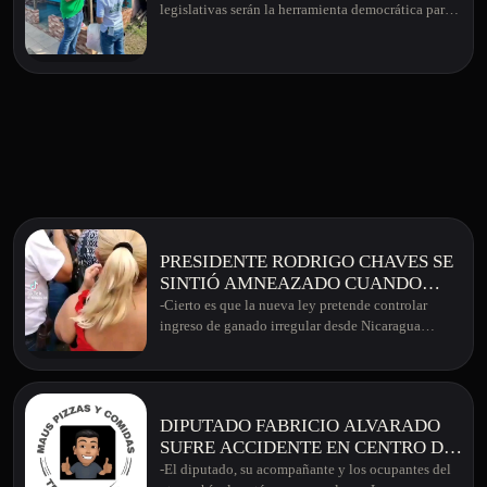
APOYO A RODRIGO CHAVES Y A
legislativas serán la herramienta democrática par…
LA CAMPAÑA DE LAURA
FERNÁNDEZ
PRESIDENTE RODRIGO CHAVES SE
SINTIÓ AMNEAZADO CUANDO
GANADEROS DIJERON "IR A LA
-Cierto es que la nueva ley pretende controlar
DESOBEDIENCIA" POR TEMA DE
ingreso de ganado irregular desde Nicaragua…
LEY NUEVA
DIPUTADO FABRICIO ALVARADO
SUFRE ACCIDENTE EN CENTRO DE
SAN JOSÉ
-El diputado, su acompañante y los ocupantes del