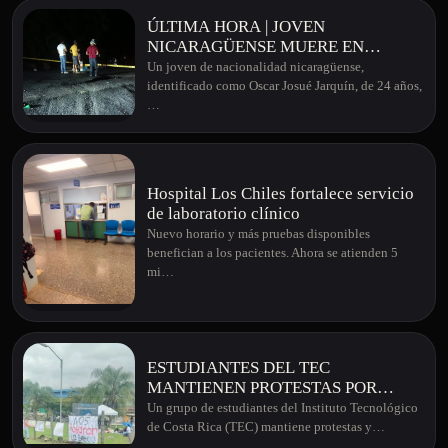
ÚLTIMA HORA | JOVEN
NICARAGÜENSE MUERE EN
APARATOSO ACCIDENTE EN
Un joven de nacionalidad nicaragüense,
MONTERREY DE SAN CARLOS
identificado como Oscar Josué Jarquín, de 24 años,
…
Hospital Los Chiles fortalece servicio
de laboratorio clínico
Nuevo horario y más pruebas disponibles
benefician a los pacientes. Ahora se atienden 5
mi…
ESTUDIANTES DEL TEC
MANTIENEN PROTESTAS POR
RECORTES EN BECAS
Un grupo de estudiantes del Instituto Tecnológico
SOCIOECONÓMICAS
de Costa Rica (TEC) mantiene protestas y…