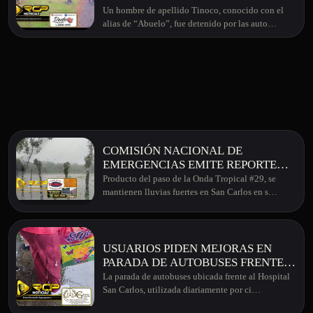
MOTOCICLETA ROBADA EN
Un hombre de apellido Tinoco, conocido con el
GUATUSO
alias de “Abuelo”, fue detenido por las auto…
COMISIÓN NACIONAL DE
EMERGENCIAS EMITE REPORTE
SOBRE AFECTACIONES EN LA
Producto del paso de la Onda Tropical #29, se
ZONA TRAS PASO DE ONDA
mantienen lluvias fuertes en San Carlos en s…
TROPICAL #29
USUARIOS PIDEN MEJORAS EN
PARADA DE AUTOBUSES FRENTE
AL HOSPITAL SAN CARLOS
La parada de autobuses ubicada frente al Hospital
San Carlos, utilizada diariamente por ci…