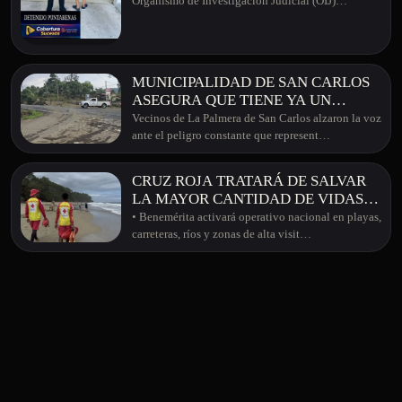
Organismo de Investigación Judicial (OIJ)…
MUNICIPALIDAD DE SAN CARLOS
ASEGURA QUE TIENE YA UN
ACERCAMIENTO CON CONAVI
Vecinos de La Palmera de San Carlos alzaron la voz
PARA INTERVENCIÓN DE
ante el peligro constante que represent…
"ENTRADA A LAS TERMALES"
CRUZ ROJA TRATARÁ DE SALVAR
LA MAYOR CANTIDAD DE VIDAS
ESTA SEMANA SANTA
• Benemérita activará operativo nacional en playas,
carreteras, ríos y zonas de alta visit…