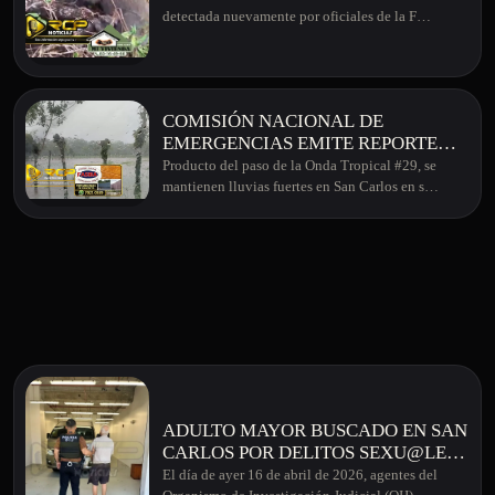
detectada nuevamente por oficiales de la F…
COMISIÓN NACIONAL DE
EMERGENCIAS EMITE REPORTE
SOBRE AFECTACIONES EN LA
Producto del paso de la Onda Tropical #29, se
ZONA TRAS PASO DE ONDA
mantienen lluvias fuertes en San Carlos en s…
TROPICAL #29
ADULTO MAYOR BUSCADO EN SAN
CARLOS POR DELITOS SEXU@LES,
FUE DETNIDO EN PUNTARENAS
El día de ayer 16 de abril de 2026, agentes del