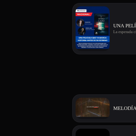
UNA PEL
La esperada c
MELODÍA