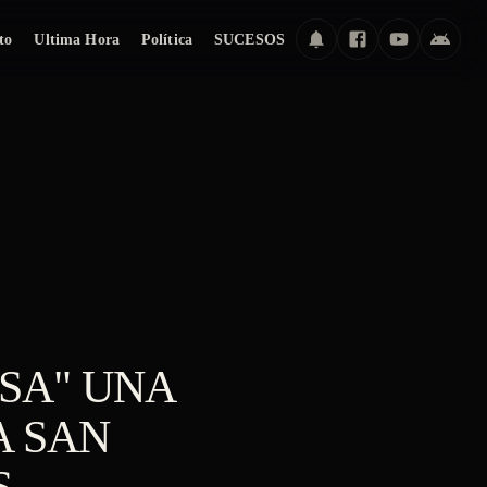
to
Ultima Hora
Política
SUCESOS
ASA" UNA
A SAN