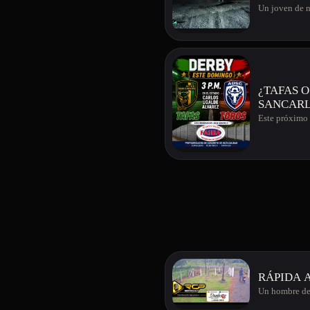
Un joven de n
¿TAFAS O TOROS, A 
SANCARL
Este próximo 
RÁPIDA 
Un hombre de 