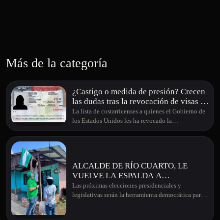
Más de la categoría
¿Castigo o medida de presión? Crecen
las dudas tras la revocación de visas a
figuras públicas de Costa Rica
La lista de costarricenses a quienes el Gobierno de
los Estados Unidos les ha revocado la…
ALCALDE DE RÍO CUARTO, LE
VUELVE LA ESPALDA A
LIBERACIÓN NACIONAL Y DA SU
Las próximas elecciones presidenciales y
APOYO A RODRIGO CHAVES Y A
legislativas serán la herramienta democrática par…
LA CAMPAÑA DE LAURA
FERNÁNDEZ