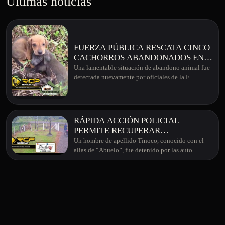
Últimas noticias
FUERZA PÚBLICA RESCATA CINCO
CACHORROS ABANDONADOS EN
GARABITO DE AGUAS ZARCAS
Una lamentable situación de abandono animal fue
detectada nuevamente por oficiales de la F…
RÁPIDA ACCIÓN POLICIAL
PERMITE RECUPERAR
MOTOCICLETA ROBADA EN
Un hombre de apellido Tinoco, conocido con el
GUATUSO
alias de “Abuelo”, fue detenido por las auto…