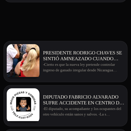
PRESIDENTE RODRIGO CHAVES SE
SINTIÓ AMNEAZADO CUANDO
GANADEROS DIJERON "IR A LA
-Cierto es que la nueva ley pretende controlar
DESOBEDIENCIA" POR TEMA DE
ingreso de ganado irregular desde Nicaragua…
LEY NUEVA
DIPUTADO FABRICIO ALVARADO
SUFRE ACCIDENTE EN CENTRO DE
SAN JOSÉ
-El diputado, su acompañante y los ocupantes del
otro vehículo están sanos y salvos. -La s…