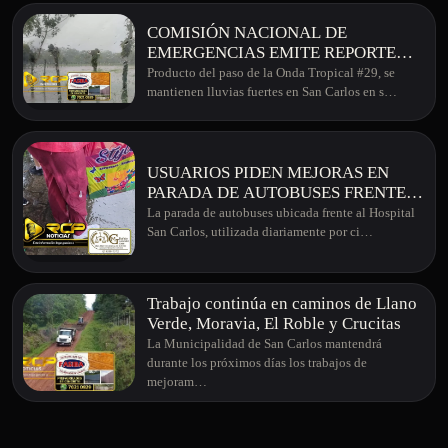
COMISIÓN NACIONAL DE
EMERGENCIAS EMITE REPORTE
SOBRE AFECTACIONES EN LA
Producto del paso de la Onda Tropical #29, se
ZONA TRAS PASO DE ONDA
mantienen lluvias fuertes en San Carlos en s…
TROPICAL #29
USUARIOS PIDEN MEJORAS EN
PARADA DE AUTOBUSES FRENTE
AL HOSPITAL SAN CARLOS
La parada de autobuses ubicada frente al Hospital
San Carlos, utilizada diariamente por ci…
Trabajo continúa en caminos de Llano
Verde, Moravia, El Roble y Crucitas
La Municipalidad de San Carlos mantendrá
durante los próximos días los trabajos de
mejoram…