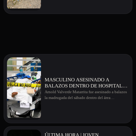
BASURA EN ESE CANTÓN
MASCULINO ASESINADO A
BALAZOS DENTRO DE HOSPITAL
EN GUANACASTE
Arnold Valverde Matarrita fue asesinado a balazos
la madrugada del sábado dentro del área…
ÚLTIMA HORA | JOVEN