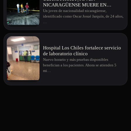
NICARAGÜENSE MUERE EN
APARATOSO ACCIDENTE EN
Un joven de nacionalidad nicaragüense,
MONTERREY DE SAN CARLOS
identificado como Oscar Josué Jarquín, de 24 años,
…
Hospital Los Chiles fortalece servicio
de laboratorio clínico
Nuevo horario y más pruebas disponibles
benefician a los pacientes. Ahora se atienden 5
mi…