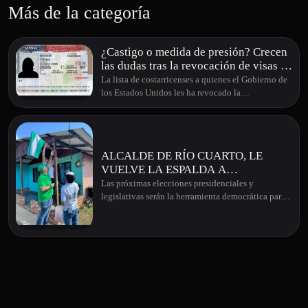
Más de la categoría
¿Castigo o medida de presión? Crecen
las dudas tras la revocación de visas a
figuras públicas de Costa Rica
La lista de costarricenses a quienes el Gobierno de
los Estados Unidos les ha revocado la…
ALCALDE DE RÍO CUARTO, LE
VUELVE LA ESPALDA A
LIBERACIÓN NACIONAL Y DA SU
Las próximas elecciones presidenciales y
APOYO A RODRIGO CHAVES Y A
legislativas serán la herramienta democrática par…
LA CAMPAÑA DE LAURA
FERNÁNDEZ