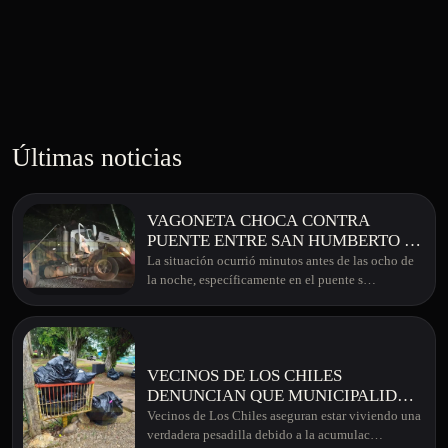
Últimas noticias
VAGONETA CHOCA CONTRA
PUENTE ENTRE SAN HUMBERTO Y
EL CONCHO
La situación ocurrió minutos antes de las ocho de
la noche, específicamente en el puente s…
VECINOS DE LOS CHILES
DENUNCIAN QUE MUNICIPALIDAD
TIENE APROXIMADAMENTE 22
Vecinos de Los Chiles aseguran estar viviendo una
DÍAS SIN RECOLECCIÓN DE
verdadera pesadilla debido a la acumulac…