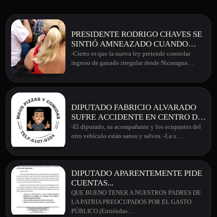
PRESIDENTE RODRIGO CHAVES SE
SINTIÓ AMNEAZADO CUANDO
GANADEROS DIJERON "IR A LA
-Cierto es que la nueva ley pretende controlar
DESOBEDIENCIA" POR TEMA DE
ingreso de ganado irregular desde Nicaragua…
LEY NUEVA
DIPUTADO FABRICIO ALVARADO
SUFRE ACCIDENTE EN CENTRO DE
SAN JOSÉ
-El diputado, su acompañante y los ocupantes del
otro vehículo están sanos y salvos. -La s…
DIPUTADO APARENTEMENTE PIDE
CUENTAS...
QUE BUENO TENER A NUESTROS PADRES DE
LA PATRIA PREOCUPADOS POR EL GASTO
PÚBLICO (Entiéndas…